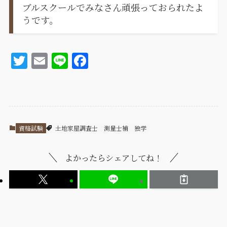
ブルスクールでみなさん頑張っておられたよ
うです。
T
E
Li
F
w
m
n
a
it
ai
e
c
te
l
e
r
b
資格試験
土地家屋調査士
測量士補
独学
o
o
よかったらシェアしてね！
k