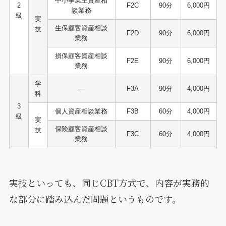
中小事業主資産相
2
F2C
90分
6,000円
談業務
級
実
生保顧客資産相談
技
F2D
90分
6,000円
業務
損保顧客資産相談
F2E
90分
6,000円
業務
学
―
F3A
90分
4,000円
科
3
個人資産相談業務
F3B
60分
4,000円
級
実
保険顧客資産相談
技
F3C
60分
4,000円
業務
実技といっても、同じCBT方式で、内容が実務的
な部分に踏み込んだ問題というものです。