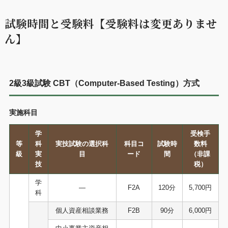
試験時間と受験料【受験料は変更ありませ
ん】
2級3級試験 CBT（Computer-Based Testing）方式
実施科目
学
受検手
等
科
実技試験の選択科
科目コ
試験時
数料
級
実
目
ード
間
（非課
技
税）
学
―
F2A
120分
5,700円
科
個人資産相談業務
F2B
90分
6,000円