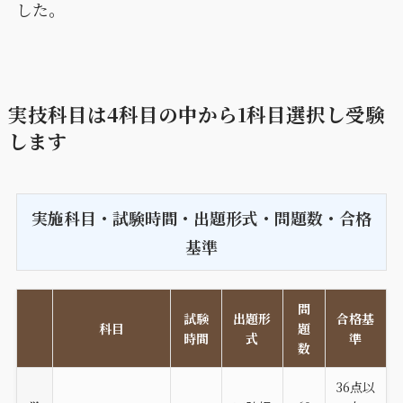
した。
実技科目は4科目の中から1科目選択し受験
します
実施科目・試験時間・出題形式・問題数・合格
基準
問
試験
出題形
合格基
科目
題
時間
式
準
数
36点以