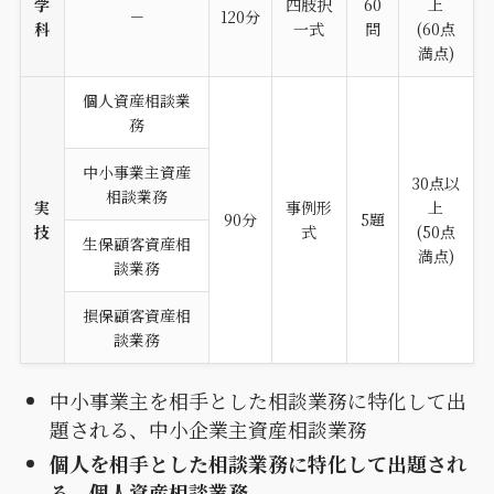
学
四肢択
60
上
－
120分
科
一式
問
(60点
満点)
個人資産相談業
務
中小事業主資産
30点以
相談業務
実
事例形
上
90分
5題
技
式
(50点
生保顧客資産相
満点)
談業務
損保顧客資産相
談業務
中小事業主を相手とした相談業務に特化して出
題される、中小企業主資産相談業務
個人を相手とした相談業務に特化して出題され
る、個人資産相談業務