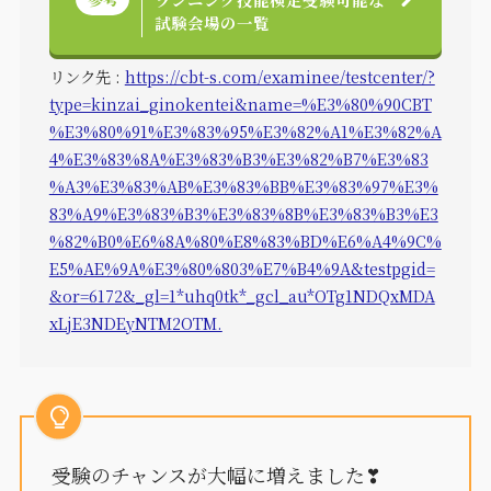
試験会場の一覧
リンク先 :
https://cbt-s.com/examinee/testcenter/?
type=kinzai_ginokentei&name=%E3%80%90CBT
%E3%80%91%E3%83%95%E3%82%A1%E3%82%A
4%E3%83%8A%E3%83%B3%E3%82%B7%E3%83
%A3%E3%83%AB%E3%83%BB%E3%83%97%E3%
83%A9%E3%83%B3%E3%83%8B%E3%83%B3%E3
%82%B0%E6%8A%80%E8%83%BD%E6%A4%9C%
E5%AE%9A%E3%80%803%E7%B4%9A&testpgid=
&or=6172&_gl=1*uhq0tk*_gcl_au*OTg1NDQxMDA
xLjE3NDEyNTM2OTM.
受験のチャンスが大幅に増えました❣